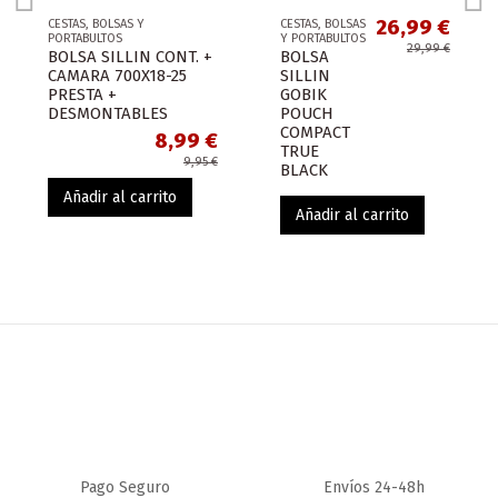
26,99 €
CESTAS, BOLSAS Y
CESTAS, BOLSAS
PORTABULTOS
Y PORTABULTOS
29,99 €
BOLSA SILLIN CONT. +
BOLSA
CAMARA 700X18-25
SILLIN
PRESTA +
GOBIK
DESMONTABLES
POUCH
COMPACT
8,99 €
TRUE
9,95 €
BLACK
Añadir al carrito
Añadir al carrito
-4,60 €
¡En oferta!
-2,75 €
Pago Seguro
Envíos 24-48h