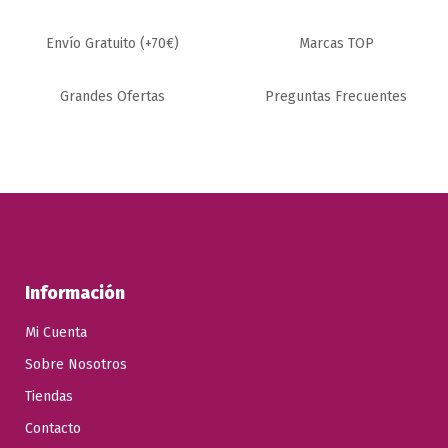
Fuera de stock
Envío Gratuito (+70€)
Marcas TOP
CESTAS, BOLSAS Y
CESTAS, BOLSAS Y
PORTABULTOS
PORTABULTOS
BIDON
BOLSA BLACKBURN
Grandes Ofertas
Preguntas Frecuentes
PORTAHERRAMIENTAS
LOCAL PLUS NEGRO
XLC BA-S11 75 MM
25,20 €
NEGRO
27,95 €
16,30 €
Añadir al carrito
20,90 €
Ver Producto
Información
Mi Cuenta
Sobre Nosotros
Tiendas
Contacto