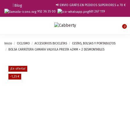
|
Blog
📢 ENVIO GRATIS EN PEDIDOS SUPERIORES a 70 €
952 36 35 00
661 267 119
0
Inicio
CICLISMO
ACCESORIOS BICICLETAS
CESTAS, BOLSAS Y PORTABULTOS
BOLSA CARRETERA CAMARA VALVULA PRESTA 42MM + 2 DESMONTABLES
¡En oferta!
-1,25 €