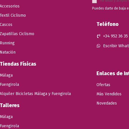
He leído y acepto 
Accesorios
Puedes darte de baja e
Textil Ciclismo
Teléfono
Cascos
Zapatillas Ciclismo
+34 952 36 35
Running
Escribir Wha
Natación
Tiendas Físicas
Enlaces de In
Málaga
Fuengirola
Ofertas
Alquiler Bicicletas Málaga y Fuengirola
Más Vendidos
Novedades
Talleres
Málaga
Fuengirola