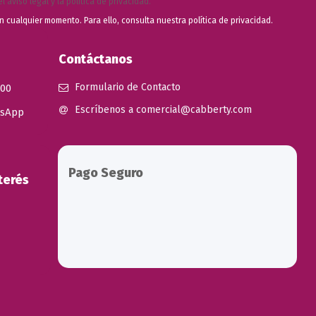
el
aviso legal
y la
política de privacidad
.
n cualquier momento. Para ello, consulta nuestra
política de privacidad.
Contáctanos
Formulario de Contacto
 00
Escríbenos a comercial@cabberty.com
tsApp
Pago Seguro
terés