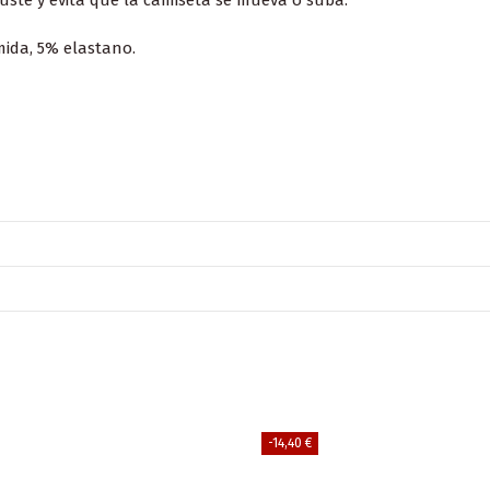
uste y evita que la camiseta se mueva o suba.
mida, 5% elastano.
-14,40 €