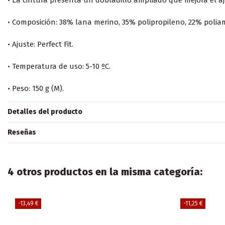
• La cintura presenta un dobladillo ampliado que mejora el aj
• Composición: 38% lana merino, 35% polipropileno, 22% polia
• Ajuste: Perfect Fit.
• Temperatura de uso: 5-10 ºC.
• Peso: 150 g (M).
Detalles del producto
Reseñas
4 otros productos en la misma categoría:
-13,49 €
-11,25 €