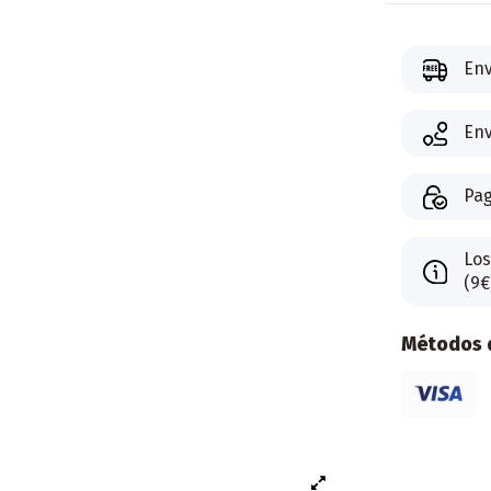
Env
Env
Pag
Los
(9€
Métodos d