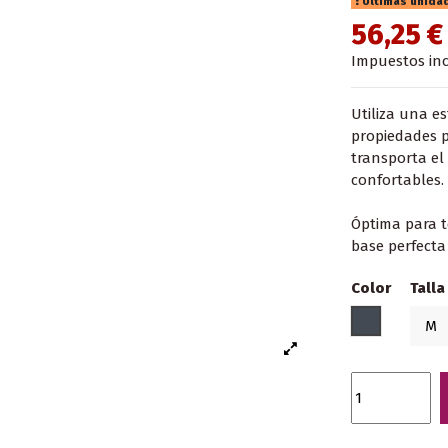
Últimas unida
56,25 
Impuestos inc
Utiliza una e
propiedades pa
transporta el
confortables.
Óptima para t
base perfect
Color
Talla
Negro