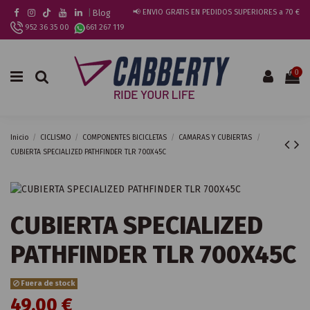
|
Blog
📢 ENVIO GRATIS EN PEDIDOS SUPERIORES a 70 €
952 36 35 00
661 267 119
0
Inicio
CICLISMO
COMPONENTES BICICLETAS
CAMARAS Y CUBIERTAS
CUBIERTA SPECIALIZED PATHFINDER TLR 700X45C
CUBIERTA SPECIALIZED
PATHFINDER TLR 700X45C
Fuera de stock
49,00 €