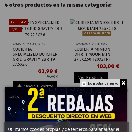
4 otros productos en la misma categoría:
¡En oferta!
-7,01 €
Fuera de stock
CAMARAS Y CUBIERTAS
CAMARAS Y CUBIERTAS
CUBIERTA
CUBIERTA MINION
SPECIALIZED BUTCHER
DHR II MOUNTAIN
GRID GRAVITY 2BR T9
27.5X2.50 120X2TPI
27.5X2.6
103,00 €
62,99 €
70,00 €
Ver Producto
No mostrar de nuevo
Añadir al carrito
Utilizamos cookies propias y de terceros para analizar el