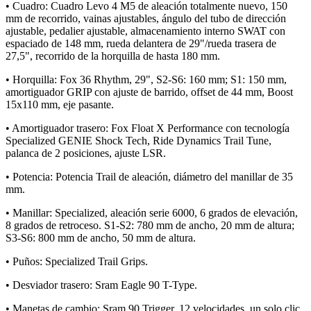
• Cuadro: Cuadro Levo 4 M5 de aleación totalmente nuevo, 150
mm de recorrido, vainas ajustables, ángulo del tubo de dirección
ajustable, pedalier ajustable, almacenamiento interno SWAT con
espaciado de 148 mm, rueda delantera de 29"/rueda trasera de
27,5", recorrido de la horquilla de hasta 180 mm.
• Horquilla: Fox 36 Rhythm, 29", S2-S6: 160 mm; S1: 150 mm,
amortiguador GRIP con ajuste de barrido, offset de 44 mm, Boost
15x110 mm, eje pasante.
• Amortiguador trasero: Fox Float X Performance con tecnología
Specialized GENIE Shock Tech, Ride Dynamics Trail Tune,
palanca de 2 posiciones, ajuste LSR.
• Potencia: Potencia Trail de aleación, diámetro del manillar de 35
mm.
• Manillar: Specialized, aleación serie 6000, 6 grados de elevación,
8 grados de retroceso. S1-S2: 780 mm de ancho, 20 mm de altura;
S3-S6: 800 mm de ancho, 50 mm de altura.
• Puños: Specialized Trail Grips.
• Desviador trasero: Sram Eagle 90 T-Type.
• Manetas de cambio: Sram 90 Trigger. 12 velocidades, un solo clic.