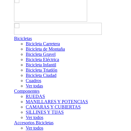
Bicicletas
Bicicleta Carretera
Bicicleta de Montaña
Bicicleta Gravel
Bicicleta Eléctrica
Bicicleta Infantil
Bicicleta Triatlón
Bicicleta Ciudad
Cuadros
Ver todas
Componentes
RUEDAS
MANILLARES Y POTENCIAS
CAMARAS Y CUBIERTAS
SILLINES Y TIJAS
Ver todos
Accesorios Bicicletas
Ver todos