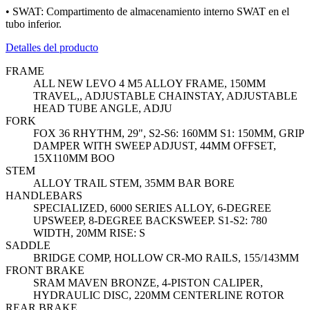
• SWAT: Compartimento de almacenamiento interno SWAT en el
tubo inferior.
Detalles del producto
FRAME
ALL NEW LEVO 4 M5 ALLOY FRAME, 150MM
TRAVEL,, ADJUSTABLE CHAINSTAY, ADJUSTABLE
HEAD TUBE ANGLE, ADJU
FORK
FOX 36 RHYTHM, 29", S2-S6: 160MM S1: 150MM, GRIP
DAMPER WITH SWEEP ADJUST, 44MM OFFSET,
15X110MM BOO
STEM
ALLOY TRAIL STEM, 35MM BAR BORE
HANDLEBARS
SPECIALIZED, 6000 SERIES ALLOY, 6-DEGREE
UPSWEEP, 8-DEGREE BACKSWEEP. S1-S2: 780
WIDTH, 20MM RISE: S
SADDLE
BRIDGE COMP, HOLLOW CR-MO RAILS, 155/143MM
FRONT BRAKE
SRAM MAVEN BRONZE, 4-PISTON CALIPER,
HYDRAULIC DISC, 220MM CENTERLINE ROTOR
REAR BRAKE