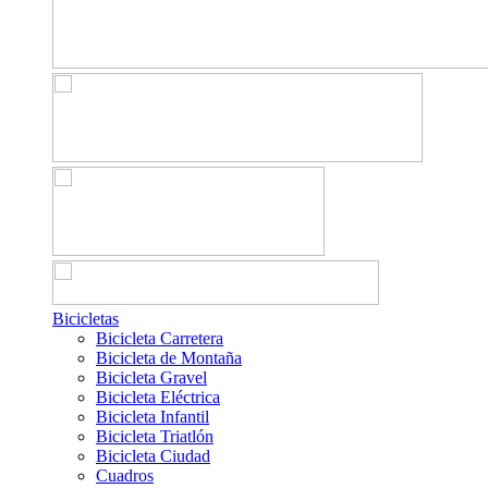
Bicicletas
Bicicleta Carretera
Bicicleta de Montaña
Bicicleta Gravel
Bicicleta Eléctrica
Bicicleta Infantil
Bicicleta Triatlón
Bicicleta Ciudad
Cuadros