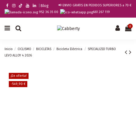
|
Blog
📢 ENVIO GRATIS EN PEDIDOS SUPERIORES a 70 €
952 36 35 00
661 267 119
0
Inicio
CICLISMO
BICICLETAS
Bicicleta Eléctrica
SPECIALIZED TURBO
LEVO ALLOY 4 2026
¡En oferta!
-549,90 €