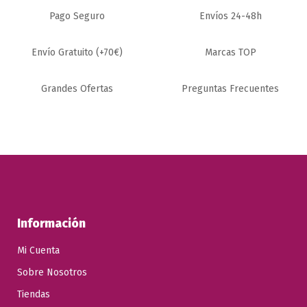
Pago Seguro
Envíos 24-48h
Bicicleta Eléctrica
SPECIALIZED
TURBO LEVO
COMP ALLOY
Envío Gratuito (+70€)
Marcas TOP
4 2026
6.499,00 €
Grandes Ofertas
Preguntas Frecuentes
Ver
Producto
Información
Mi Cuenta
Sobre Nosotros
Tiendas