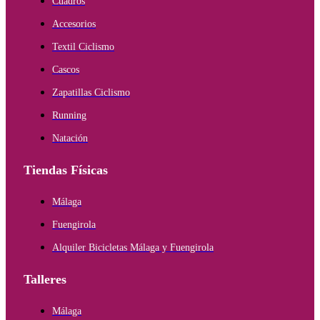
Cuadros
Accesorios
Textil Ciclismo
Cascos
Zapatillas Ciclismo
Running
Natación
Tiendas Físicas
Málaga
Fuengirola
Alquiler Bicicletas Málaga y Fuengirola
Talleres
Málaga